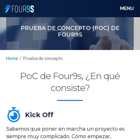
PRODUCTOS
MENU
CLIENTES
PRUEBA DE CONCEPTO (POC) DE
FOUR9S
PARTNERS
RECURSOS
Home
/
Prueba de concepto
SOBRE FOUR9S
PoC de Four9s, ¿En qué
consiste?
POC FOUR9S
SOLICITAR DEMO ONLINE
Kick Off
ES
EN
Sabemos que poner en marcha un proyecto es
siempre muy complicado. Cómo empezar,