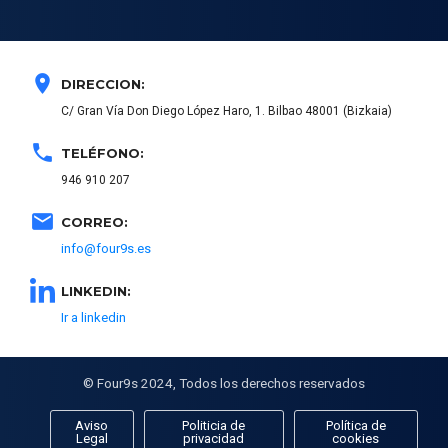
location_on
DIRECCION:
C/ Gran Vía Don Diego López Haro, 1. Bilbao 48001 (Bizkaia)
phone
TELÉFONO:
946 910 207
email
CORREO:
info@four9s.es
LINKEDIN:
Ir a linkedin
© Four9s 2024, Todos los derechos reservados
Aviso
Politicia de
Política de
Legal
privacidad
cookies